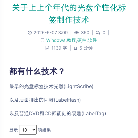
关于上上个年代的光盘个性化标
签制作技术
2026-6-07 3:09
|
360
|
0
|
Windows
,
教程
,
硬件
,
软件
1139 字
|
5 分钟
都有什么技术？
最早的光盘标签技术
光雕
(LightScribe)
以及后面推出的闪雕(Labelflash)
以及普通DVD和CD都能刻的易雕(LabelTag)
显示
项结果