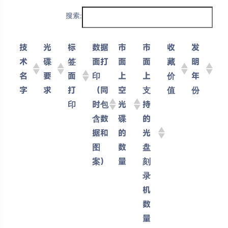
搜索:
技
光
标
数据
市
市
收
发
术
碟
签
面打
面
面
藏
明
名
要
面
印
上
上
价
年
字
求
打
（同
空
支
值
份
印
时包
光
持
含数
碟
的
据和
的
光
图
数
盘
案）
量
刻
录
机
数
量