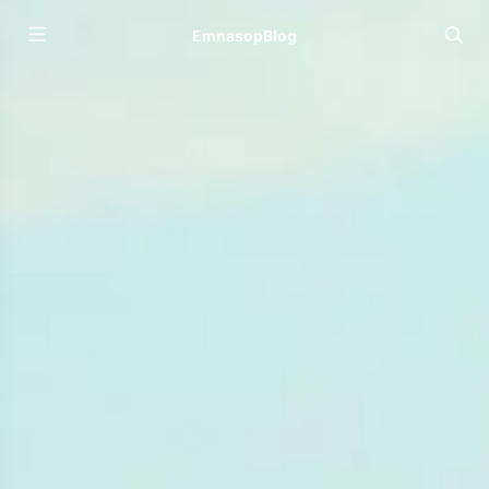
EmnasopBlog