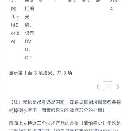
光
需专
✓
✗
偏少
偏少
高
200
雕
门的
4
(Lig
光
htS
碟，
crib
仅有
e)
DV
D、
CD
显示第 1 至 3 项结果，共 3 项
❮
1
❯
（注：无论是易雕还是闪雕，在数据区刻录图案都会损
耗掉剩余空间，图案都只能在数据部分的外面）
市面上支持这三个技术产品的差价（哪怕稀少）无论是