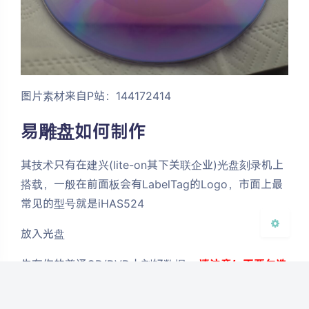
夜间模式
图片素材来自P站：144172414
Sans Serif
Serif
易雕盘如何制作
浅阴影
深阴影
其技术只有在建兴(lite-on其下关联企业)光盘刻录机上
关闭
日落
暗化
灰度
搭载，一般在前面板会有LabelTag的Logo，市面上最
常见的型号就是iHAS524
放入光盘
先在你的普通CD/DVD上刻好数据，
请注意！不要勾选
结束光盘，即以后允许继续添加文件