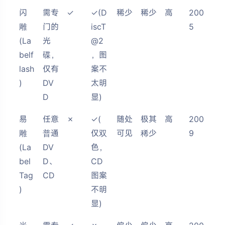
闪
需专
✓
✓(D
稀少
稀少
高
200
雕
门的
iscT
5
(La
光
@2
belf
碟，
，图
lash
仅有
案不
)
DV
太明
D
显)
易
任意
✗
✓(
随处
极其
高
200
雕
普通
仅双
可见
稀少
9
(La
DV
色，
bel
D、
CD
Tag
CD
图案
)
不明
显)