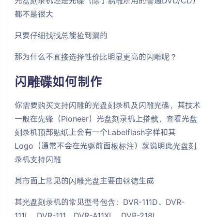
光盘刻录机还是光碟（除了易雕所用的普通DVD/CD）
都不是很大
只要仔细找找总能捡到漏的
那为什么不直接选择性价比明显更高的闪雕呢？
闪雕碟如何制作
你需要购买支持闪雕的光盘刻录机及闪雕光碟，其技术
一般在先锋（Pioneer）光盘刻录机上搭载，查看光盘
刻录机顶部贴纸上会有一个Labelflash字样和其
Logo（通常不会在光驱前面板标注）就说明此光盘刻
录机支持闪雕
其市面上常见的闪雕光盘主要由铼德生成
其光盘刻录机的常见型号包含：DVR-111D、DVR-
111L、DVR-111、DVR-A11XL、DVR-218L